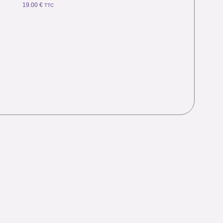
19.00
€
TTC