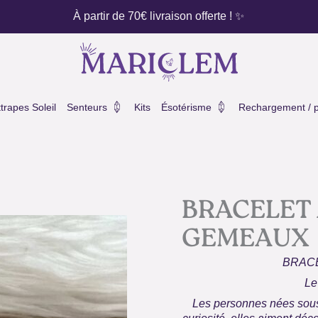
À partir de 70€ livraison offerte ! ✨
ux
Ouvrir Senteurs
Ouvrir Ésotérisme
trapes Soleil
Senteurs
Kits
Ésotérisme
Rechargement / pu
BRACELET
GEMEAUX
BRAC
Le
Les personnes nées sous 