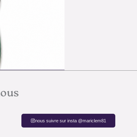
nous
nous suivre sur insta @mariclem81