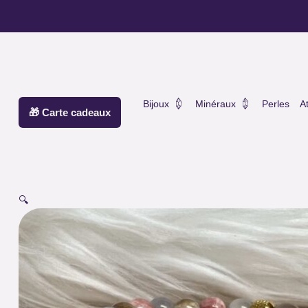
Aller
principal
au
contenu
Ouvrir Bijoux
Ouvrir Minéra
Bijoux
Minéraux
Perles
At
🎁 Carte cadeaux
🔍