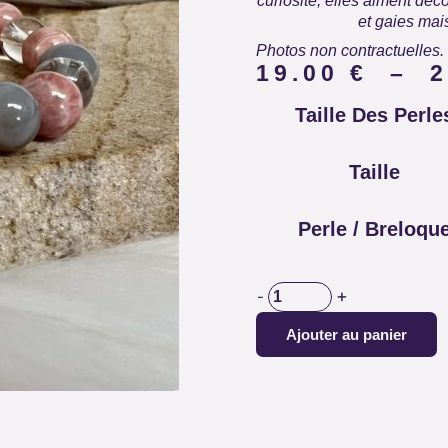
curiosité, elles aiment déc
et gaies mai
Photos non contractuelles.
19.00
€
–
quantité
Taille Des Perle
de
BRACELET
ASTROLOGIQUE
Taille
GEMEAUX
Perle / Breloqu
+
-
Ajouter au panier