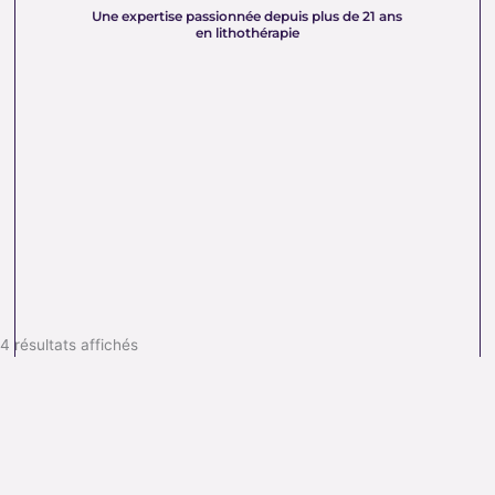
connaissances en lithothérapie à votre service pour
Une expertise passionnée depuis plus de 21 ans
en lithothérapie
vous accompagner dans votre quête de bien-être et
d’équilibre énergétique.
4 résultats affichés