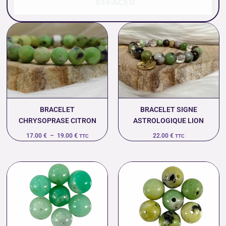
EFFACER
Plage
de
prix :
17.00 €
à
19.00 €
BRACELET
BRACELET SIGNE
CHRYSOPRASE CITRON
ASTROLOGIQUE LION
17.00
€
–
19.00
€
22.00
€
TTC
TTC
Plage
Plage
de
de
prix :
prix :
1.00 €
0.77 €
à
à
45.00 €
18.00 €