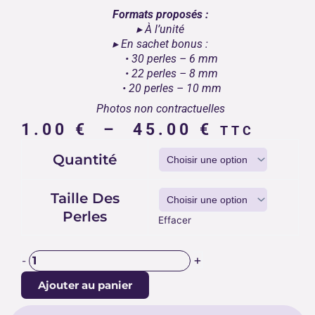
Formats proposés :
▸ À l’unité
▸ En sachet bonus :
• 30 perles – 6 mm
• 22 perles – 8 mm
• 20 perles – 10 mm
Photos non contractuelles
Plage
1.00
€
–
45.00
€
TTC
de
quantité
Quantité
prix :
de
1.00 €
PERLES
CHRYSOPRASE
à
Taille Des
45.00 €
Perles
Effacer
+
-
Ajouter au panier