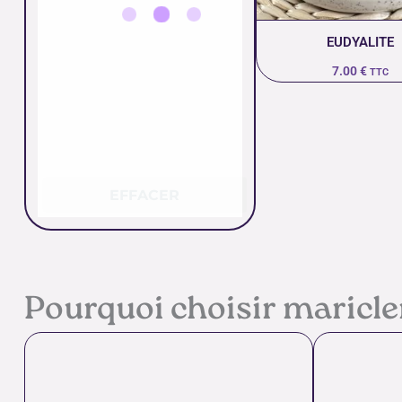
EUDYALITE
7.00
€
TTC
EFFACER
Pourquoi choisir maricl