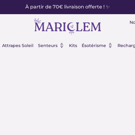
À partir de 70€ livraison offerte ! ✨
No
éraux
Ouvrir Senteurs
Ouvrir Ésot
Attrapes Soleil
Senteurs
Kits
Ésotérisme
Recharg