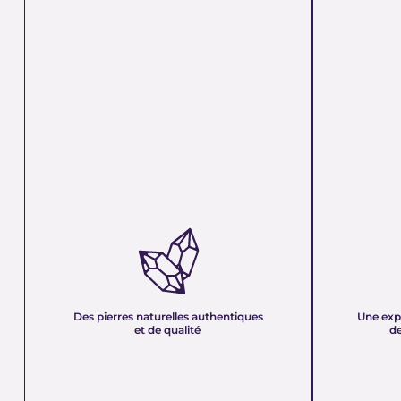
DES PIERRES NATURELLES
UNE EXPER
AUTHENTIQUES ET DE QUALITÉ :
PLUS DE 21
Nous sélectionnons rigoureusement nos
Forte d’une e
minéraux pour vous offrir des pierres 100 %
décennies, no
naturelles, non traitées et chargées d’une énergie
et sa passion 
pure. Chaque cristal est choisi pour sa beauté, sa
mettons nos c
Des pierres naturelles authentiques
Une exp
vibration et son authenticité afin de vous garantir
votre service
et de qualité
de
un produit à la hauteur de vos attentes.
quête de bien-