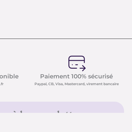
ponible
Paiement 100% sécurisé
fr
Paypal, CB, Visa, Mastercard, virement bancaire
us à la newsletter
sletter et recevez nos
t minéraux ainsi que nos