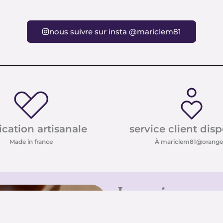
nous suivre sur insta @mariclem81
ication artisanale
service client dis
Made in france
À mariclem81@orange.
Inscrivez-vo
Inscrivez-vous à notre new
conseils sur les pierres e