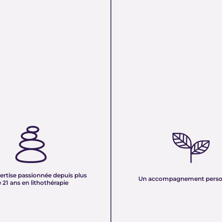
TISE PASSIONNÉE DEPUIS
UN ACCOMPAGNEMENT PERS
 ANS EN LITHOTHÉRAPIE :
Nous sélectionnons rigoureuseme
xpérience de plus de deux
minéraux pour vous offrir des pierr
tre équipe vous partage son savoir
naturelles, non traitées et chargée
des pierres naturelles. Nous
pure. Chaque cristal est choisi pour
onnaissances en lithothérapie à
ertise passionnée depuis plus
vibration et son authenticité afin d
Un accompagnement perso
 pour vous accompagner dans votre
 21 ans en lithothérapie
un produit à la hauteur de vos atte
être et d’équilibre énergétique.