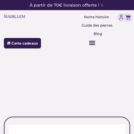
contenu
Aller
À partir de 70€ livraison offerte ! ✨
principal
au
Pan
contenu
Notre histoire
Guide des pierres
Blog
🎁 Carte cadeaux
aventurine verte