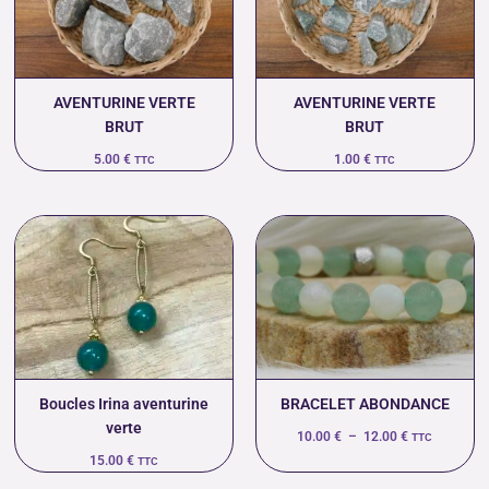
AVENTURINE VERTE
AVENTURINE VERTE
BRUT
BRUT
5.00
€
1.00
€
TTC
TTC
Plage
de
prix :
10.00 €
à
12.00 €
Boucles Irina aventurine
BRACELET ABONDANCE
verte
10.00
€
–
12.00
€
TTC
15.00
€
TTC