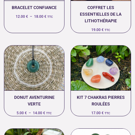
BRACELET CONFIANCE
COFFRET LES
ESSENTIELLES DE LA
12.00
€
–
18.00
€
TTC
LITHOTHÉRAPIE
19.00
€
TTC
Plage
de
prix :
5.00 €
à
14.00 €
DONUT AVENTURINE
KIT 7 CHAKRAS PIERRES
VERTE
ROULÉES
5.00
€
–
14.00
€
17.00
€
TTC
TTC
Plage