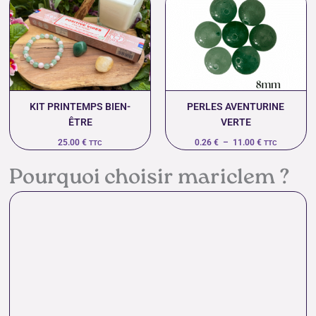
de
prix :
0.26 €
à
11.00 €
KIT PRINTEMPS BIEN-
PERLES AVENTURINE
ÊTRE
VERTE
25.00
€
0.26
€
–
11.00
€
TTC
TTC
Pourquoi choisir mariclem ?