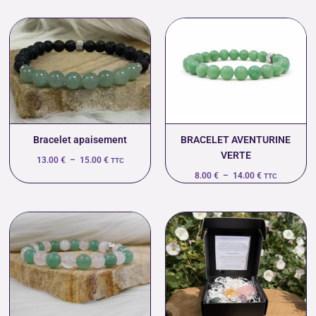
Plage
Plage
de
de
prix :
prix :
13.00 €
8.00 €
à
à
15.00 €
14.00 €
Bracelet apaisement
BRACELET AVENTURINE
VERTE
13.00
€
–
15.00
€
TTC
8.00
€
–
14.00
€
TTC
Plage
de
prix :
12.00 €
à
18.00 €