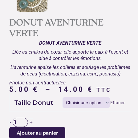
DONUT AVENTURINE
VERTE
DONUT AVENTURINE VERTE
Liée au chakra du cœur, elle apporte la paix à l’esprit et
aide à contrôler les émotions.
L’aventurine apaise les colères et soulage les problèmes
de peau (cicatrisation, eczéma, acné, psoriasis)
Photos non contractuelles.
Plage
5.00
€
–
14.00
€
TTC
de
quantité
Taille Donut
prix :
Effacer
de
5.00 €
DONUT
AVENTURINE
à
+
-
VERTE
14.00 €
Ajouter au panier