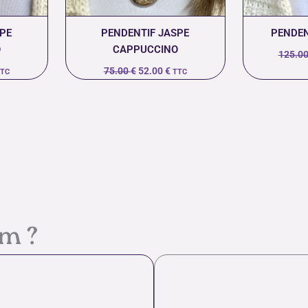
SPE
PENDENTIF JASPE
PENDEN
O
CAPPUCCINO
125.0
75.00
€
52.00
€
TC
TTC
em ?