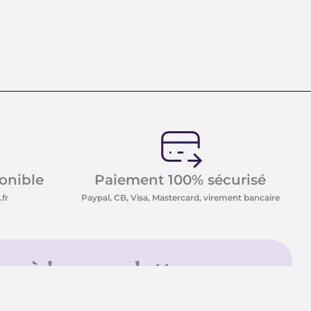
ponible
Paiement 100% sécurisé
fr
Paypal, CB, Visa, Mastercard, virement bancaire
us à la newsletter
sletter et recevez nos
t minéraux ainsi que nos