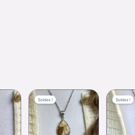
e
Le
Le
rix
prix
prix
Soldes !
Soldes !
ctuel
initial
actuel
t :
était :
est :
9.00 €.
75.00 €.
52.00 €.