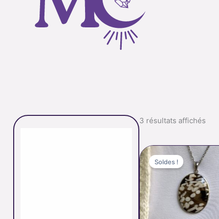
3 résultats affichés
Le
L
prix
p
Soldes !
initial
a
était :
es
85.00 €.
5