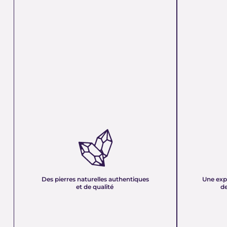
DES PIERRES NATURELLES
UNE EXPER
AUTHENTIQUES ET DE QUALITÉ :
PLUS DE 21
Nous sélectionnons rigoureusement nos
Forte d’une e
minéraux pour vous offrir des pierres 100 %
décennies, no
naturelles, non traitées et chargées d’une énergie
et sa passion 
pure. Chaque cristal est choisi pour sa beauté, sa
mettons nos c
Des pierres naturelles authentiques
Une exp
vibration et son authenticité afin de vous garantir
votre service
et de qualité
de
un produit à la hauteur de vos attentes.
quête de bien-