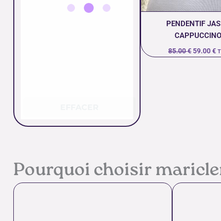
PENDENTIF JA
CAPPUCCIN
85.00
€
59.00
€
T
EFFACER
Pourquoi choisir maricl