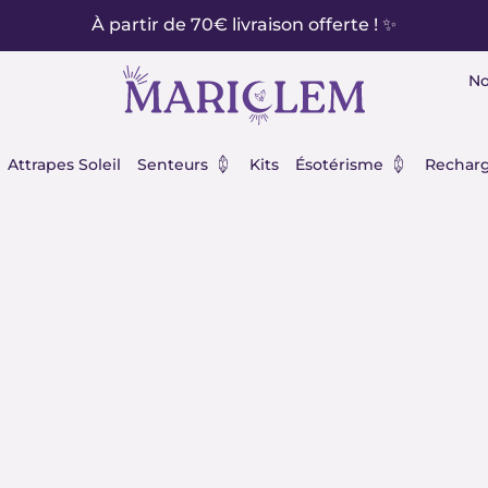
À partir de 70€ livraison offerte ! ✨
No
éraux
Ouvrir Senteurs
Ouvrir Ésot
Attrapes Soleil
Senteurs
Kits
Ésotérisme
Recharg
s cher