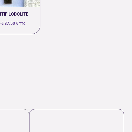
TIF LODOLITE
0
€
87.50
€
TTC