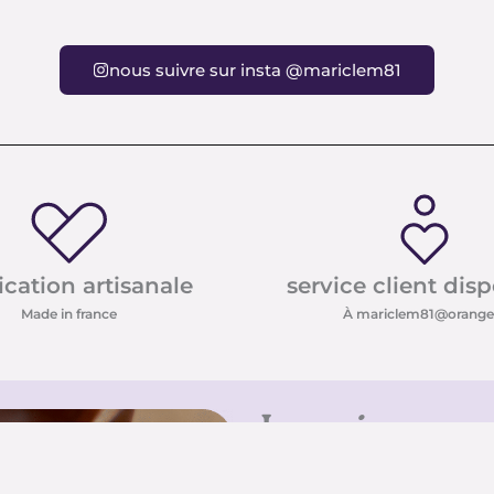
nous suivre sur insta @mariclem81
ication artisanale
service client dis
Made in france
À mariclem81@orange.
Inscrivez-vo
Inscrivez-vous à notre new
conseils sur les pierres e