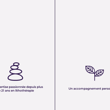
TISE PASSIONNÉE DEPUIS
UN ACCOMPAGNEMENT PERS
 ANS EN LITHOTHÉRAPIE :
Nous sélectionnons rigoureuseme
xpérience de plus de deux
minéraux pour vous offrir des pierr
tre équipe vous partage son savoir
naturelles, non traitées et chargée
des pierres naturelles. Nous
pure. Chaque cristal est choisi pour
onnaissances en lithothérapie à
ertise passionnée depuis plus
vibration et son authenticité afin d
Un accompagnement perso
 pour vous accompagner dans votre
 21 ans en lithothérapie
un produit à la hauteur de vos atte
être et d’équilibre énergétique.