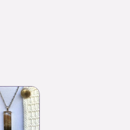
Le
Le
prix
prix
initial
actuel
était :
est :
125.00 €.
87.50 €.