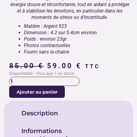
énergie douce et réconfortante, tout en aidant à protéger
et à stabiliser les émotions, en particulier dans les
moments de stress ou d’incertitude.
Matière : Argent 925
Dimension : 4.2 sur 5.4cm environ
Poids : environ 23gr
Photos contractuelles
Fourni sans la chaine
Le
Le
85.00
€
59.00
€
TTC
prix
prix
quantité
Disponibilité :
Plus que 1 en stock
initial
actuel
de
était :
est :
PENDENTIF
Ajouter au panier
JASPE
85.00 €.
59.00 €.
CAPPUCCINO
Description
Informations