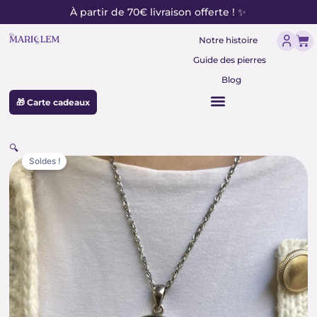
contenu
Aller
À partir de 70€ livraison offerte ! ✨
principal
au
Pan
contenu
Notre histoire
Guide des pierres
Blog
🎁 Carte cadeaux
🔍
Soldes !