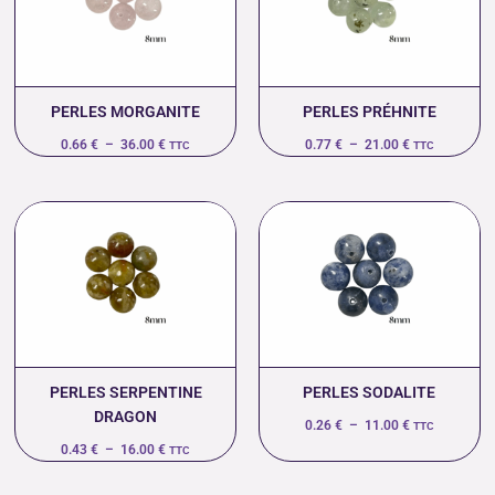
à
à
36.00 €
21.00 €
PERLES MORGANITE
PERLES PRÉHNITE
0.66
€
–
36.00
€
0.77
€
–
21.00
€
TTC
TTC
Plage
Plage
de
de
prix :
prix :
0.43 €
0.26 €
à
à
16.00 €
11.00 €
PERLES SERPENTINE
PERLES SODALITE
DRAGON
0.26
€
–
11.00
€
TTC
0.43
€
–
16.00
€
TTC