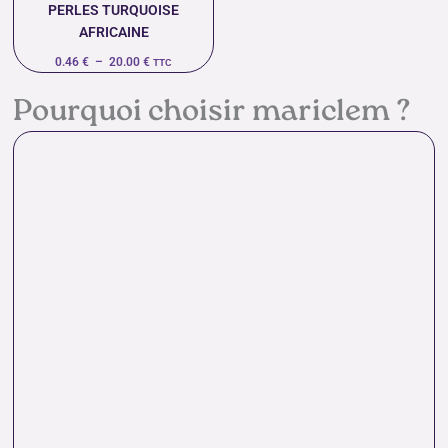
PERLES TURQUOISE
AFRICAINE
0.46
€
–
20.00
€
TTC
Pourquoi choisir mariclem ?