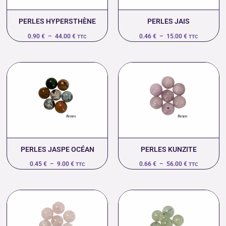
PERLES HYPERSTHÈNE
PERLES JAIS
0.90
€
–
44.00
€
0.46
€
–
15.00
€
TTC
TTC
Plage
Plage
de
de
prix :
prix :
0.45 €
0.66 €
à
à
9.00 €
56.00 €
PERLES JASPE OCÉAN
PERLES KUNZITE
0.45
€
–
9.00
€
0.66
€
–
56.00
€
TTC
TTC
Plage
Plage
de
de
prix :
prix :
0.66 €
0.77 €