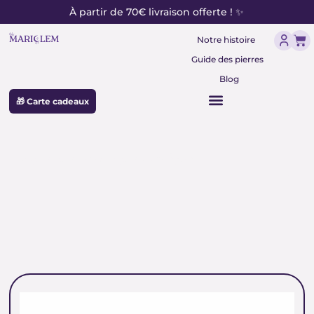
contenu
Aller
À partir de 70€ livraison offerte ! ✨
principal
au
Pan
contenu
Notre histoire
Guide des pierres
Blog
🎁 Carte cadeaux
perles rondes polies