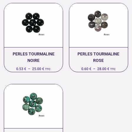
Plage
Plage
de
de
prix :
prix :
0.53 €
0.60 €
à
à
25.00 €
28.00 €
PERLES TOURMALINE
PERLES TOURMALINE
NOIRE
ROSE
0.53
€
–
25.00
€
0.60
€
–
28.00
€
TTC
TTC
Plage
de
prix :
0.46 €
à
20.00 €