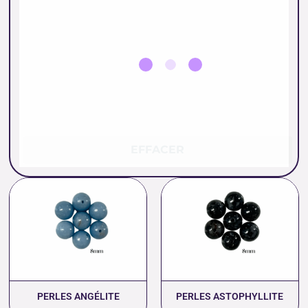
EFFACER
Plage
Plage
de
de
prix :
prix :
1.04 €
0.46 €
à
à
21.00 €
15.00 €
PERLES ANGÉLITE
PERLES ASTOPHYLLITE