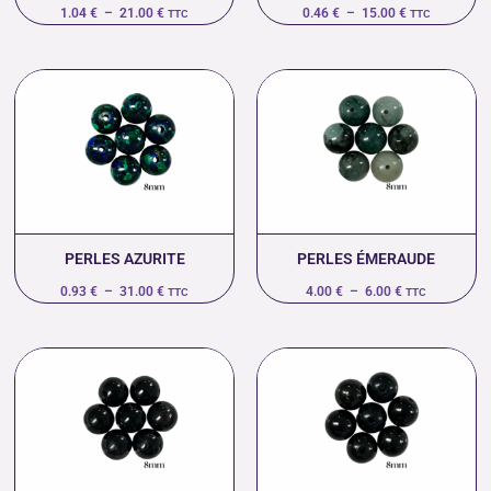
1.04
€
–
21.00
€
0.46
€
–
15.00
€
TTC
TTC
Plage
Plage
de
de
prix :
prix :
0.93 €
4.00 €
à
à
31.00 €
6.00 €
PERLES AZURITE
PERLES ÉMERAUDE
0.93
€
–
31.00
€
4.00
€
–
6.00
€
TTC
TTC
Plage
Plage
de
de
prix :
prix :
0.90 €
0.46 €
à
à
44.00 €
15.00 €