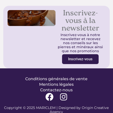
Inscrivez-
vous à la
newsletter
Inscrivez-vous à notre
newsletter et recevez
nos conseils sur les
pierres et minéraux ainsi
que nos promotions
Inscrivez-vous
Conditions générales de vente
Mentions légales
Contactez-nous
F
I
a
n
Copyright © 2025 MARICLEM | Designed by
Origin Creative
c
s
Agency