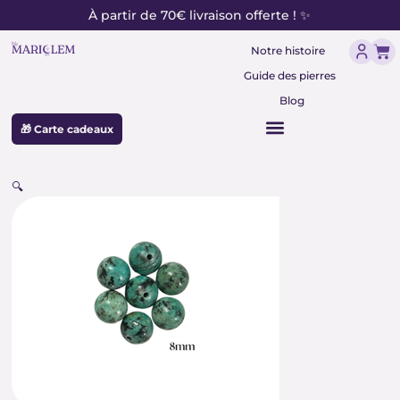
contenu
Aller
À partir de 70€ livraison offerte ! ✨
principal
au
Pan
contenu
Notre histoire
Guide des pierres
Blog
🎁 Carte cadeaux
🔍