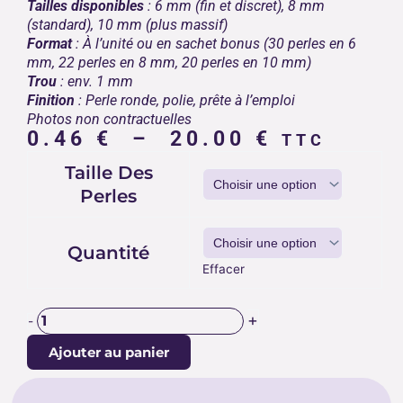
Tailles disponibles
: 6 mm (fin et discret), 8 mm
(standard), 10 mm (plus massif)
Format
: À l’unité ou en sachet bonus (30 perles en 6
mm, 22 perles en 8 mm, 20 perles en 10 mm)
Trou
: env. 1 mm
Finition
: Perle ronde, polie, prête à l’emploi
Photos non contractuelles
Plage
0.46
€
–
20.00
€
TTC
de
quantité
Taille Des
prix :
de
Perles
0.46 €
PERLES
TURQUOISE
à
AFRICAINE
20.00 €
Quantité
Effacer
+
-
Ajouter au panier