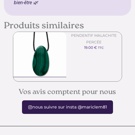
bien-être 🌿
Produits similaires
PENDENTIF MALACHITE
PERCÉE
19.00
€
TTC
Vos avis comptent pour nous
nous suivre sur insta @mariclem81