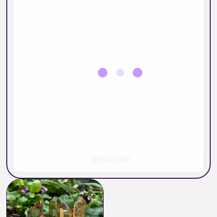
EFFACER
Plage
de
prix :
32.00 €
à