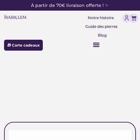
contenu
Aller
À partir de 70€ livraison offerte ! ✨
principal
au
Pan
contenu
Notre histoire
Guide des pierres
Blog
🎁 Carte cadeaux
pierre commerce abondance