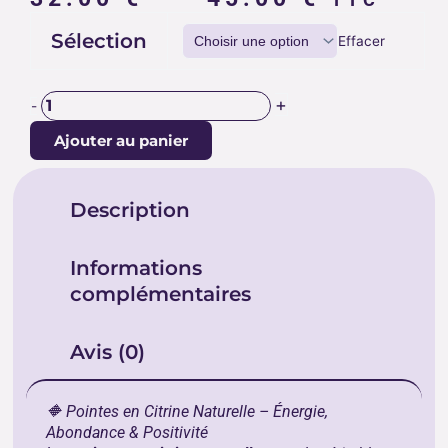
de
quantité
Sélection
prix :
Effacer
de
32.00 €
POINTES
CITRINE
à
+
-
NATURELLE
45.00 €
Ajouter au panier
Description
Informations
complémentaires
Avis (0)
🔶 Pointes en Citrine Naturelle – Énergie,
Abondance & Positivité