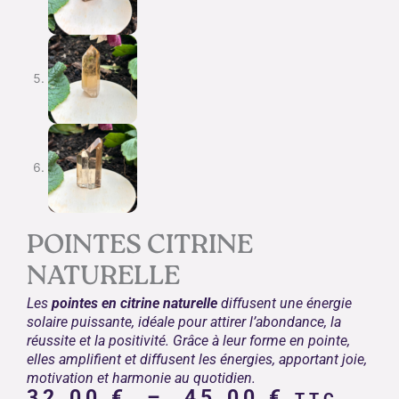
POINTES CITRINE
NATURELLE
Les
pointes en citrine naturelle
diffusent une énergie
solaire puissante, idéale pour attirer l’abondance, la
réussite et la positivité. Grâce à leur forme en pointe,
elles amplifient et diffusent les énergies, apportant joie,
motivation et harmonie au quotidien.
Plage
32.00
€
–
45.00
€
TTC