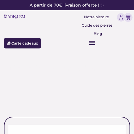
contenu
Aller
À partir de 70€ livraison offerte ! ✨
principal
au
Pan
contenu
Notre histoire
Guide des pierres
Blog
🎁 Carte cadeaux
pierre de concentration