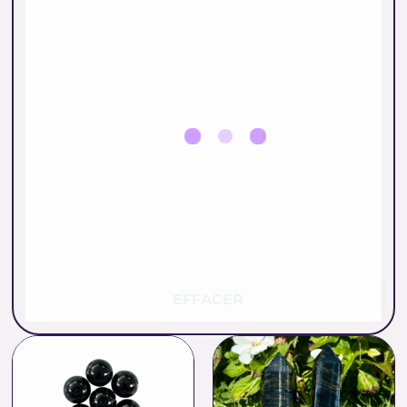
EFFACER
Plage
de
prix :
0.26 €
à