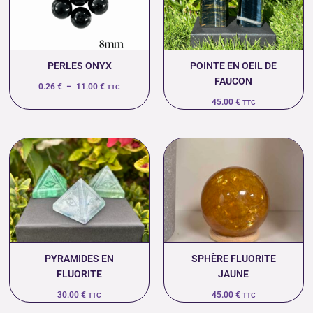
11.00 €
PERLES ONYX
POINTE EN OEIL DE
FAUCON
0.26
€
–
11.00
€
TTC
45.00
€
TTC
PYRAMIDES EN
SPHÈRE FLUORITE
FLUORITE
JAUNE
30.00
€
45.00
€
TTC
TTC