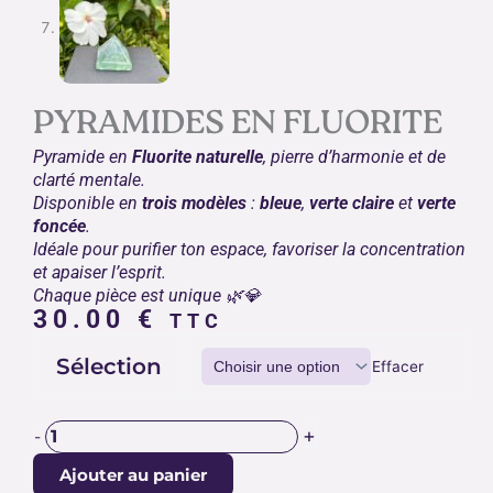
PYRAMIDES EN FLUORITE
Pyramide en
Fluorite naturelle
, pierre d’harmonie et de
clarté mentale.
Disponible en
trois modèles
:
bleue
,
verte claire
et
verte
foncée
.
Idéale pour purifier ton espace, favoriser la concentration
et apaiser l’esprit.
Chaque pièce est unique 🌿💎
30.00
€
TTC
quantité
Sélection
Effacer
de
PYRAMIDES
EN
+
-
FLUORITE
Ajouter au panier