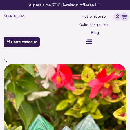
contenu
Aller
À partir de 70€ livraison offerte ! ✨
principal
au
Pan
contenu
Notre histoire
Guide des pierres
Blog
🎁 Carte cadeaux
🔍