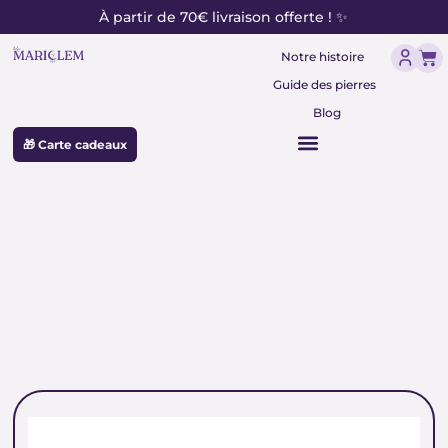
contenu
Aller
À partir de 70€ livraison offerte ! ✨
principal
au
Pan
contenu
Notre histoire
Guide des pierres
Blog
🎁 Carte cadeaux
pierre de fée