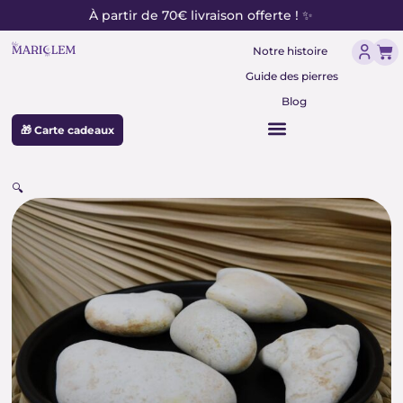
contenu
Aller
À partir de 70€ livraison offerte ! ✨
principal
au
Pan
contenu
Notre histoire
Guide des pierres
Blog
🎁 Carte cadeaux
🔍