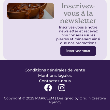
Inscrivez-
vous à la
newsletter
Inscrivez-vous à notre
newsletter et recevez
nos conseils sur les
pierres et minéraux ainsi
que nos promotions
Inscrivez-vous
Conditions générales de vente
Mentions légales
Contactez-nous
F
I
a
n
Copyright © 2025 MARICLEM | Designed by
Origin Creative
c
s
Agency