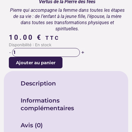
Vertus de la Pierre des fées
Pierre qui accompagne la femme dans toutes les étapes
de sa vie : de l’enfant à la jeune fille, l’épouse, la mère
dans toutes ses transformations physiques et
spirituelles.
10.00
€
TTC
quantité
Disponibilité :
En stock
de
+
-
PIERRE
Ajouter au panier
DES
FEES
Description
Informations
complémentaires
Avis (0)