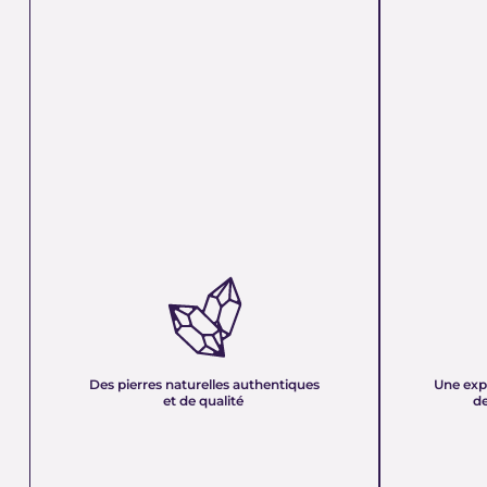
DES PIERRES NATURELLES
UNE EXPER
AUTHENTIQUES ET DE QUALITÉ :
PLUS DE 21
Nous sélectionnons rigoureusement nos
Forte d’une e
minéraux pour vous offrir des pierres 100 %
décennies, no
naturelles, non traitées et chargées d’une énergie
et sa passion 
pure. Chaque cristal est choisi pour sa beauté, sa
mettons nos c
Des pierres naturelles authentiques
Une exp
vibration et son authenticité afin de vous garantir
votre service
et de qualité
de
un produit à la hauteur de vos attentes.
quête de bien-