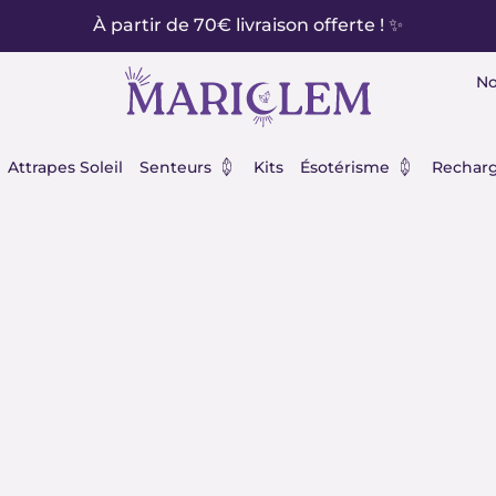
À partir de 70€ livraison offerte ! ✨
No
éraux
Ouvrir Senteurs
Ouvrir Ésot
Attrapes Soleil
Senteurs
Kits
Ésotérisme
Recharg