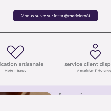
nous suivre sur insta @mariclem81
ication artisanale
service client dis
Made in france
À mariclem81@orange.
Inscrivez-vo
Inscrivez-vous à notre new
conseils sur les pierres e