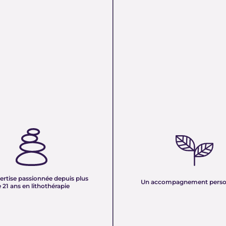
TISE PASSIONNÉE DEPUIS
UN ACCOMPAGNEMENT PERS
 ANS EN LITHOTHÉRAPIE :
Nous sélectionnons rigoureuseme
xpérience de plus de deux
minéraux pour vous offrir des pierr
tre équipe vous partage son savoir
naturelles, non traitées et chargée
des pierres naturelles. Nous
pure. Chaque cristal est choisi pour
onnaissances en lithothérapie à
ertise passionnée depuis plus
vibration et son authenticité afin d
Un accompagnement perso
 pour vous accompagner dans votre
 21 ans en lithothérapie
un produit à la hauteur de vos atte
être et d’équilibre énergétique.