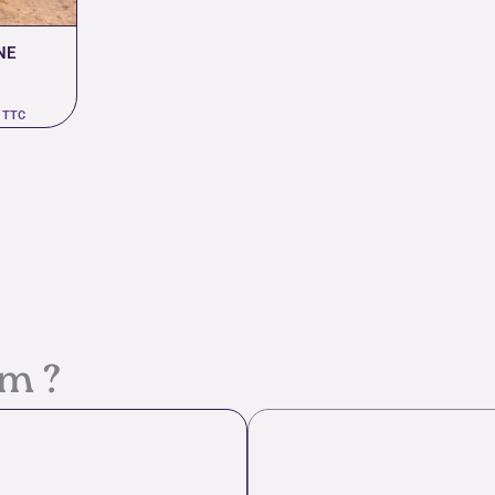
NE
TTC
em ?