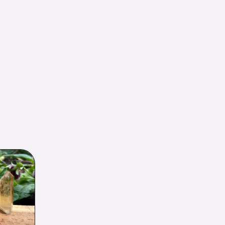
Plage
de
prix :
32.00 €
à
45.00 €