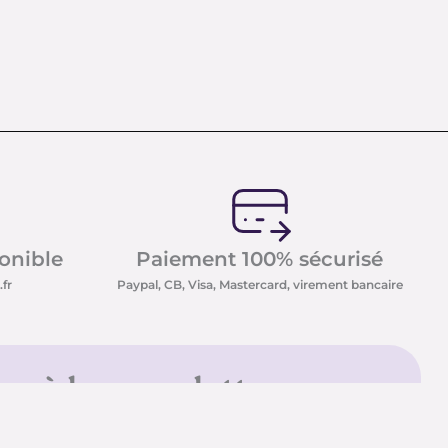
ponible
Paiement 100% sécurisé
fr
Paypal, CB, Visa, Mastercard, virement bancaire
us à la newsletter
sletter et recevez nos
t minéraux ainsi que nos