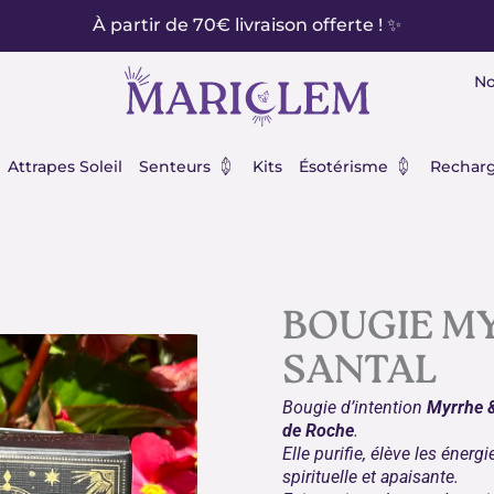
À partir de 70€ livraison offerte ! ✨
No
éraux
Ouvrir Senteurs
Ouvrir Ésot
Attrapes Soleil
Senteurs
Kits
Ésotérisme
Recharg
BOUGIE MY
SANTAL
Bougie d’intention
Myrrhe &
de Roche
.
Elle purifie, élève les énerg
spirituelle et apaisante.