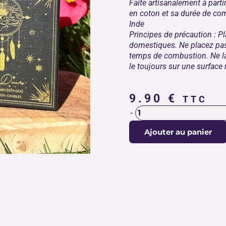
Faite artisanalement à parti
en coton et sa durée de com
Inde
Principes de précaution : P
domestiques. Ne placez pas d
temps de combustion. Ne la
le toujours sur une surface r
9.90
€
TTC
quantité
-
de
Ajouter au panier
BOUGIE
MYRRHE
&
BOIS
DE
SANTAL