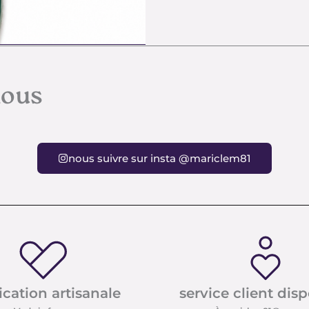
nous
nous suivre sur insta @mariclem81
ication artisanale
service client dis