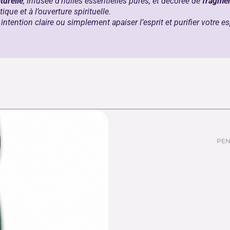
turelle
, infusée d’huiles essentielles pures, et décorée de
fragmen
tique et à l’ouverture spirituelle.
ntention claire ou simplement apaiser l’esprit et purifier votre e
PEN