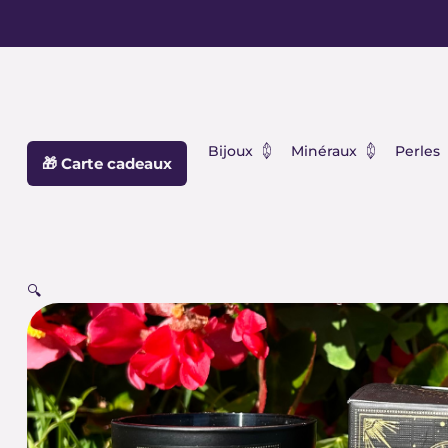
Aller
principal
au
contenu
Ouvrir Bijoux
Ouvrir Min
Bijoux
Minéraux
Perles
🎁 Carte cadeaux
🔍