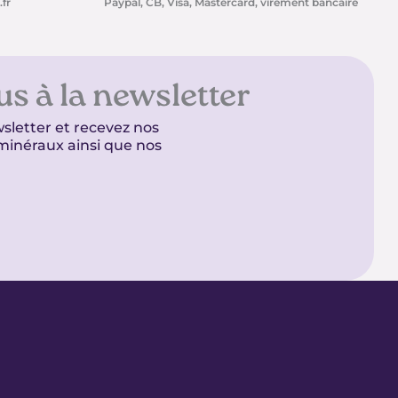
fr
Paypal, CB, Visa, Mastercard, virement bancaire
us à la newsletter
sletter et recevez nos
t minéraux ainsi que nos