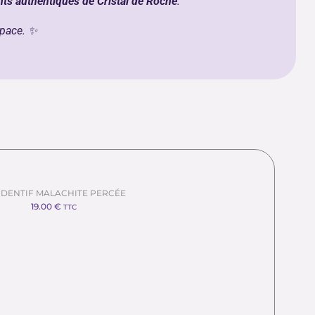
ts authentiques de Cristal de Roche
.
space. ✨
DENTIF MALACHITE PERCÉE
19.00
€
TTC