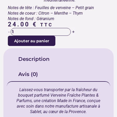
méditerranéenne.
Notes de tête : Feuilles de verveine – Petit grain
Notes de coeur : Citron – Menthe – Thym
Notes de fond : Géranium
24.00
€
TTC
quantité
+
-
de
Ajouter au panier
BOUQUET
PARFUMÉ
VERVEINE
Description
FRAÎCHE
Avis (0)
Laissez-vous transporter par la fraîcheur du
bouquet parfumé Verveine Fraîche Plantes &
Parfums, une création Made in France, conçue
avec soin dans notre manufacture artisanale à
Sablet, au cœur de la Provence.