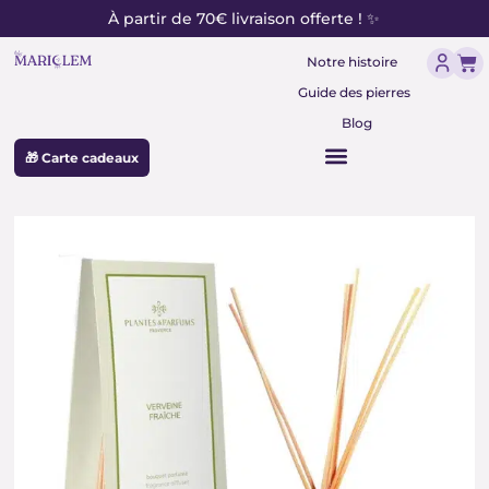
contenu
Aller
À partir de 70€ livraison offerte ! ✨
principal
au
Pan
contenu
Notre histoire
Guide des pierres
Blog
🎁 Carte cadeaux