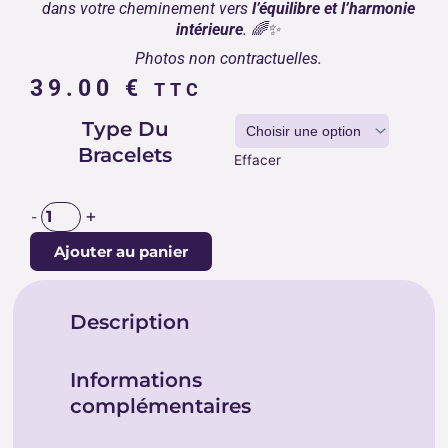
dans votre cheminement vers
l’équilibre et l’harmonie
intérieure
. 🌈✨
Photos non contractuelles.
39.00
€
TTC
quantité
Type Du
de
Bracelets
BOX
Effacer
CHAKRA
+
-
Ajouter au panier
Description
Informations
complémentaires