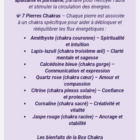
apaisante et purifiante
, parfaite pour nettoyer l’aura
et stimuler la circulation des énergies.
💎
7 Pierres Chakras
– Chaque pierre est associée
à un chakra spécifique pour aider à débloquer et
rééquilibrer les flux énergétiques :
Améthyste (chakra couronne) – Spiritualité
et intuition
Lapis-lazuli (chakra troisième œil) – Clarté
mentale et sagesse
Calcédoine bleue (chakra gorge) –
Communication et expression
Quartz rose (chakra cœur) – Amour et
compassion
Citrine (chakra plexus solaire) – Confiance
et protection
Cornaline (chakra sacré) – Créativité et
vitalité
Jaspe rouge (chakra racine) – Ancrage et
stabilité
Les bienfaits de la Box Chakra