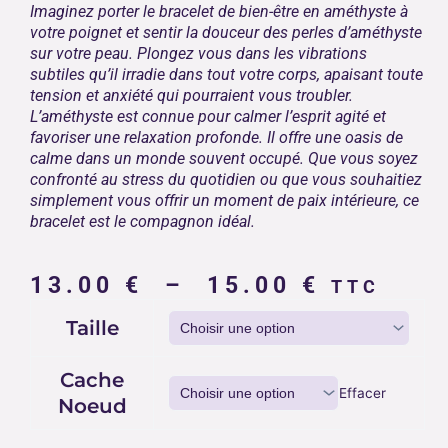
Imaginez porter le bracelet de bien-être en améthyste à
votre poignet et sentir la douceur des perles d’améthyste
sur votre peau. Plongez vous dans les vibrations
subtiles qu’il irradie dans tout votre corps, apaisant toute
tension et anxiété qui pourraient vous troubler.
L’améthyste est connue pour calmer l’esprit agité et
favoriser une relaxation profonde. Il offre une oasis de
calme dans un monde souvent occupé. Que vous soyez
confronté au stress du quotidien ou que vous souhaitiez
simplement vous offrir un moment de paix intérieure, ce
bracelet est le compagnon idéal.
Plage
13.00
€
–
15.00
€
TTC
de
quantité
Taille
prix :
de
13.00 €
Bracelet
bien-
à
Cache
Effacer
être
15.00 €
Noeud