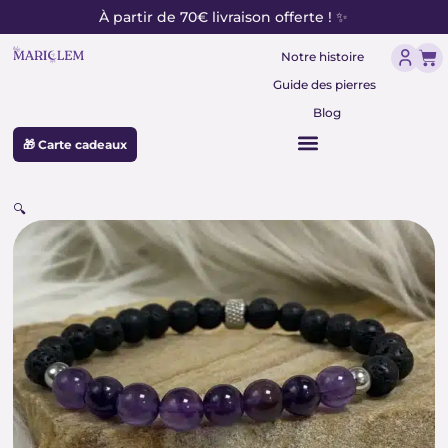
contenu
Aller
À partir de 70€ livraison offerte ! ✨
principal
au
Pan
contenu
Notre histoire
Guide des pierres
Blog
🎁 Carte cadeaux
🔍