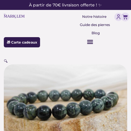
contenu
Aller
À partir de 70€ livraison offerte ! ✨
principal
au
Pan
contenu
Notre histoire
Guide des pierres
Blog
🎁 Carte cadeaux
🔍