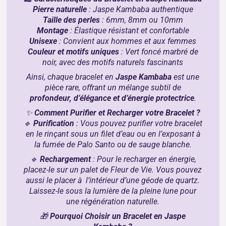
Pierre naturelle
: Jaspe Kambaba authentique
Taille des perles
: 6mm, 8mm ou 10mm
Montage
: Élastique résistant et confortable
Unisexe
: Convient aux hommes et aux femmes
Couleur et motifs uniques
: Vert foncé marbré de
noir, avec des motifs naturels fascinants
Ainsi, chaque bracelet en
Jaspe Kambaba
est une
pièce rare, offrant un mélange subtil de
profondeur, d’élégance et d’énergie protectrice
.
✨
Comment Purifier et Recharger votre Bracelet ?
🔹
Purification
: Vous pouvez purifier votre bracelet
en le rinçant sous un filet d’eau ou en l’exposant à
la fumée de
Palo Santo
ou de
sauge blanche
.
🔹
Rechargement
: Pour le recharger en énergie,
placez-le sur un
palet de Fleur de Vie.
Vous pouvez
aussi le placer à l’intérieur d’une
géode de quartz.
Laissez-le sous la lumière de la pleine lune pour
une régénération naturelle.
🎁
Pourquoi Choisir un Bracelet en Jaspe