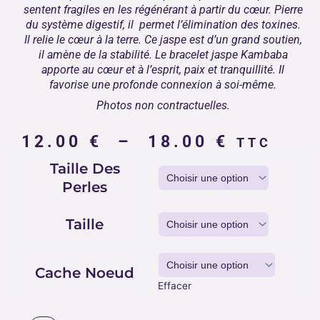
sentent fragiles en les régénérant à partir du cœur. Pierre
du système digestif, il permet l’élimination des toxines.
Il relie le cœur à la terre. Ce jaspe est d’un grand soutien,
il amène de la stabilité. Le bracelet jaspe Kambaba
apporte au cœur et à l’esprit, paix et tranquillité. Il
favorise une profonde connexion à soi-même.
Photos non contractuelles.
Plage
12.00
€
–
18.00
€
TTC
de
quantité
Taille Des
prix :
de
Perles
12.00 €
BRACELET
JASPE
à
KAMBABA
Taille
18.00 €
Cache Noeud
Effacer