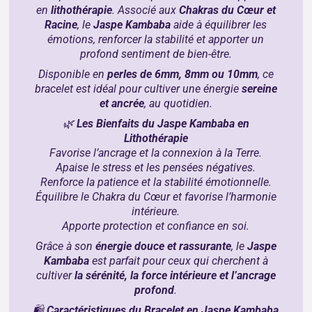
en
lithothérapie
. Associé aux
Chakras du Cœur et
Racine
, le
Jaspe Kambaba
aide à équilibrer les
émotions, renforcer la stabilité et apporter un
profond sentiment de bien-être.
Disponible en
perles de 6mm, 8mm ou 10mm
, ce
bracelet est idéal pour cultiver une énergie
sereine
et ancrée
, au quotidien.
🌿
Les Bienfaits du Jaspe Kambaba en
Lithothérapie
Favorise l’ancrage et la connexion à la Terre.
Apaise le stress et les pensées négatives.
Renforce la patience et la stabilité émotionnelle.
Équilibre le Chakra du Cœur et favorise l’harmonie
intérieure.
Apporte protection et confiance en soi.
Grâce à son
énergie douce et rassurante
, le
Jaspe
Kambaba
est parfait pour ceux qui cherchent à
cultiver
la sérénité, la force intérieure et l’ancrage
profond
.
🛍
Caractéristiques du Bracelet en Jaspe Kambaba