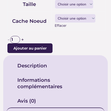
CALCITE
Taille
58.00 €
Cache Noeud
Effacer
+
-
Ajouter au panier
Description
Informations
complémentaires
Avis (0)