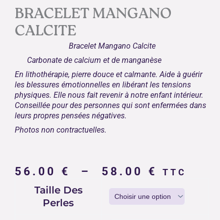
BRACELET MANGANO
CALCITE
Bracelet Mangano Calcite
Carbonate de calcium et de manganèse
En lithothérapie, pierre douce et calmante. Aide à guérir
les blessures émotionnelles en libérant les tensions
physiques. Elle nous fait revenir à notre enfant intérieur.
Conseillée pour des personnes qui sont enfermées dans
leurs propres pensées négatives.
Photos non contractuelles.
Plage
56.00
€
–
58.00
€
TTC
de
quantité
Taille Des
prix :
de
Perles
56.00 €
BRACELET
MANGANO
à