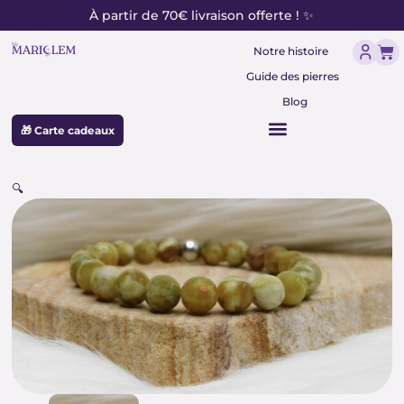
contenu
Aller
À partir de 70€ livraison offerte ! ✨
principal
au
Pan
contenu
Notre histoire
Guide des pierres
Blog
🎁 Carte cadeaux
🔍