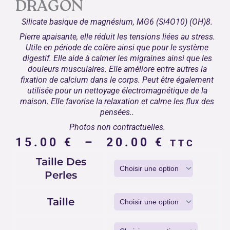
DRAGON
Silicate basique de magnésium, MG6 (Si4O10) (OH)8.
Pierre apaisante, elle réduit les tensions liées au stress.
Utile en période de colère ainsi que pour le système
digestif. Elle aide à calmer les migraines ainsi que les
douleurs musculaires. Elle améliore entre autres la
fixation de calcium dans le corps. Peut être également
utilisée pour un nettoyage électromagnétique de la
maison. Elle favorise la relaxation et calme les flux des
pensées..
Photos non contractuelles.
Plage
15.00
€
–
20.00
€
TTC
de
quantité
Taille Des
prix :
de
Perles
15.00 €
BRACELET
SERPENTINE
à
DRAGON
Taille
20.00 €