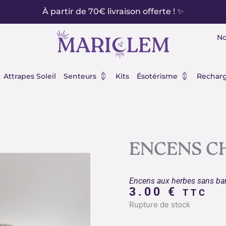
À partir de 70€ livraison offerte ! ✨
No
éraux
Ouvrir Senteurs
Ouvrir Ésot
Attrapes Soleil
Senteurs
Kits
Ésotérisme
Recharg
ENCENS C
Encens aux herbes sans ba
3.00
€
TTC
Rupture de stock