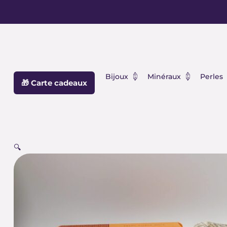
Aller
principal
au
contenu
Ouvrir Bijoux
Ouvrir Min
Bijoux
Minéraux
Perles
🎁 Carte cadeaux
🔍