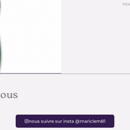
PEN
nous
nous suivre sur insta @mariclem81