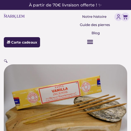
contenu
Aller
À partir de 70€ livraison offerte ! ✨
principal
au
Pan
contenu
Notre histoire
Guide des pierres
Blog
🎁 Carte cadeaux
🔍