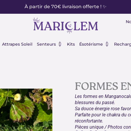
À partir de 70€ livraison offerte ! ✨
No
éraux
Ouvrir Senteurs
Ouvrir Ésot
Attrapes Soleil
Senteurs
Kits
Ésotérisme
Recharg
FORMES E
Les formes en Manganocalcit
blessures du passé.
Sa douce énergie rose favori
Parfaite pour le chakra du c
réconfortante.
Pièces unique / Photos con