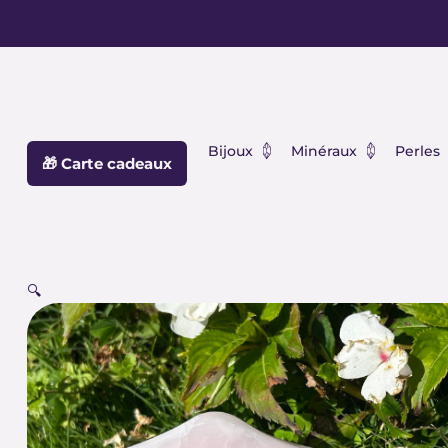
Aller
principal
au
contenu
Ouvrir Bijoux
Ouvrir Min
Bijoux
Minéraux
Perles
🎁 Carte cadeaux
🔍