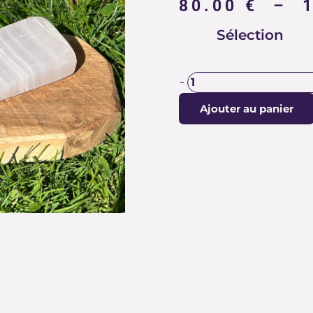
80.00
€
–
quantité
Sélection
de
FORMES
EN
-
MANGANOCALCITE
Ajouter au panier