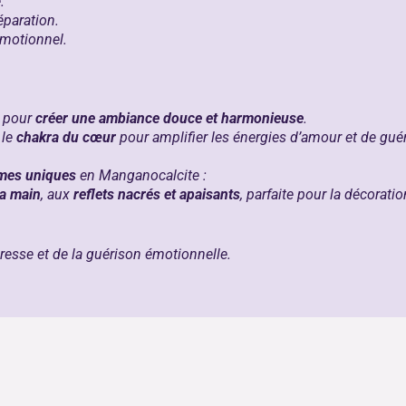
.
éparation.
 émotionnel.
e pour
créer une ambiance douce et harmonieuse
.
 le
chakra du cœur
pour amplifier les énergies d’amour et de gué
mes uniques
en Manganocalcite :
la main
, aux
reflets nacrés et apaisants
, parfaite pour la décorati
resse et de la guérison émotionnelle.