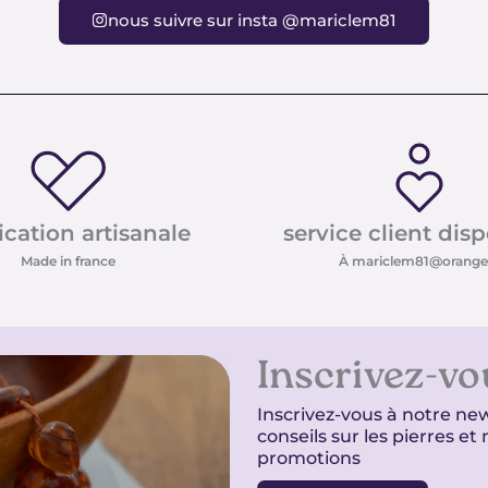
nous suivre sur insta @mariclem81
ication artisanale
service client dis
Made in france
À mariclem81@orange.
Inscrivez-vo
Inscrivez-vous à notre new
conseils sur les pierres e
promotions