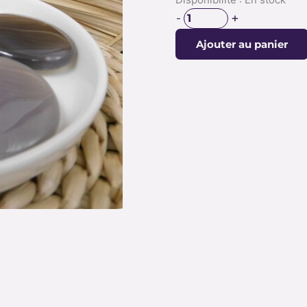
de
+
-
GALET
Ajouter au panier
AGATE