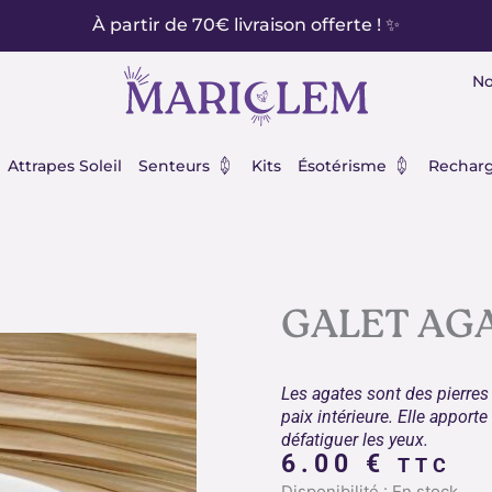
À partir de 70€ livraison offerte ! ✨
No
éraux
Ouvrir Senteurs
Ouvrir Ésot
Attrapes Soleil
Senteurs
Kits
Ésotérisme
Recharg
GALET AG
Les agates sont des pierres de
paix intérieure. Elle apport
défatiguer les yeux.
6.00
€
TTC
quantité
Disponibilité :
En stock