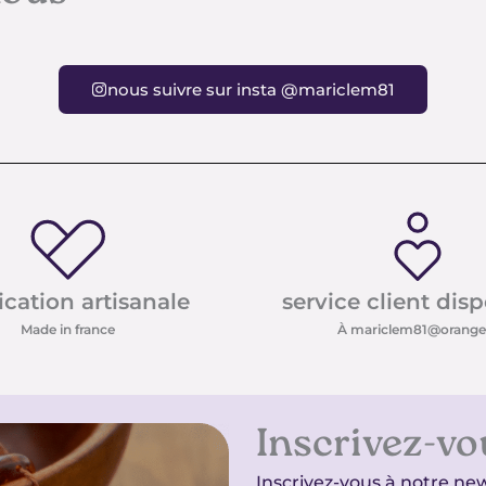
nous suivre sur insta @mariclem81
ication artisanale
service client dis
Made in france
À mariclem81@orange.
Inscrivez-vo
Inscrivez-vous à notre new