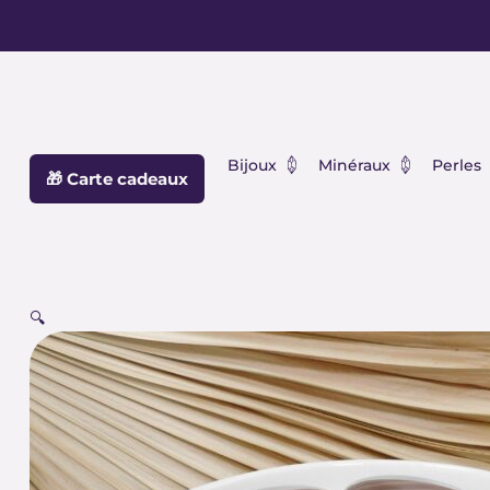
Aller
principal
au
contenu
Ouvrir Bijoux
Ouvrir Min
Bijoux
Minéraux
Perles
🎁 Carte cadeaux
🔍