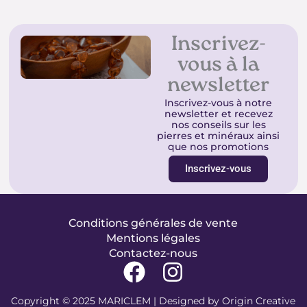
Inscrivez-
vous à la
newsletter
Inscrivez-vous à notre
newsletter et recevez
nos conseils sur les
pierres et minéraux ainsi
que nos promotions
Inscrivez-vous
Conditions générales de vente
Mentions légales
Contactez-nous
F
I
a
n
Copyright © 2025 MARICLEM | Designed by
Origin Creative