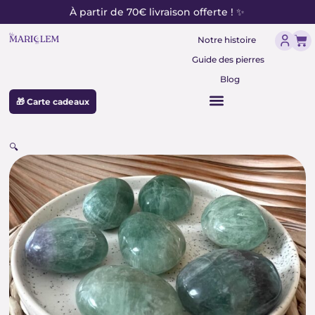
contenu
Aller
À partir de 70€ livraison offerte ! ✨
principal
au
Pan
contenu
Notre histoire
Guide des pierres
Blog
🎁 Carte cadeaux
🔍