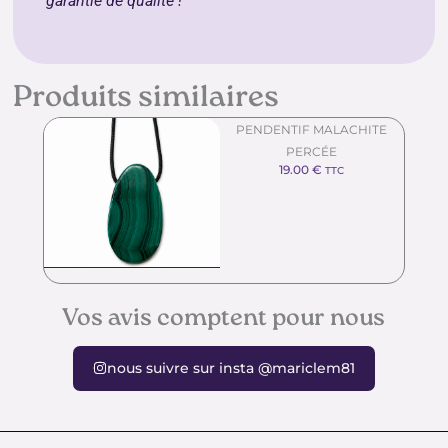
garantie de qualité !
Produits similaires
PENDENTIF MALACHITE
PERCÉE
19.00
€
TTC
Vos avis comptent pour nous
nous suivre sur insta @mariclem81