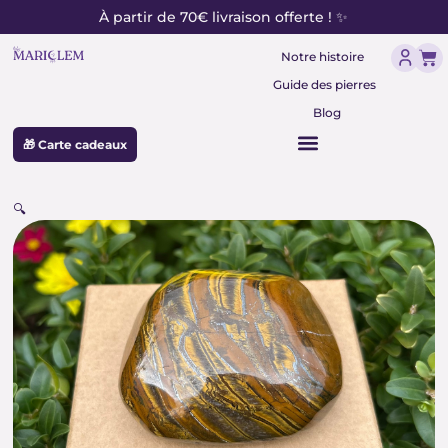
contenu
Aller
À partir de 70€ livraison offerte ! ✨
principal
au
Pan
contenu
Notre histoire
Guide des pierres
Blog
🎁 Carte cadeaux
🔍