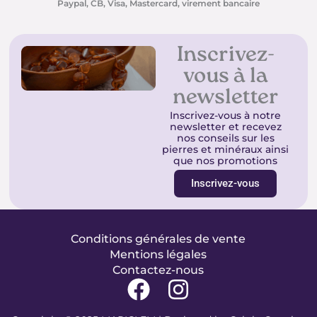
Paypal, CB, Visa, Mastercard, virement bancaire
Inscrivez-
vous à la
newsletter
Inscrivez-vous à notre
newsletter et recevez
nos conseils sur les
pierres et minéraux ainsi
que nos promotions
Inscrivez-vous
Conditions générales de vente
Mentions légales
Contactez-nous
F
I
a
n