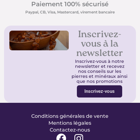
Paiement 100% sécurisé
Paypal, CB, Visa, Mastercard, virement bancaire
Inscrivez-
vous à la
newsletter
Inscrivez-vous à notre
newsletter et recevez
nos conseils sur les
pierres et minéraux ainsi
que nos promotions
Inscrivez-vous
Conditions générales de vente
Mentions légales
Contactez-nous
F
I