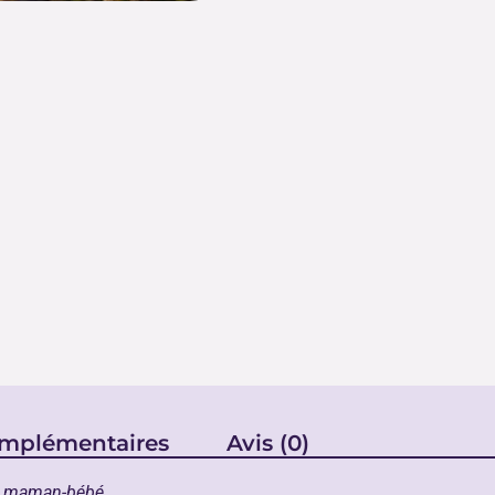
omplémentaires
Avis (0)
on maman-bébé