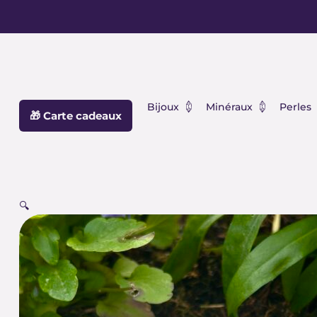
Aller
principal
au
contenu
Ouvrir Bijoux
Ouvrir Min
Bijoux
Minéraux
Perles
🎁 Carte cadeaux
🔍