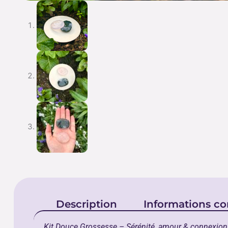
Description
Informations c
Kit Douce Grossesse – Sérénité, amour & connexi