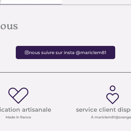
nous
nous suivre sur insta @mariclem81
ication artisanale
service client dis
Made in france
À mariclem81@orange.