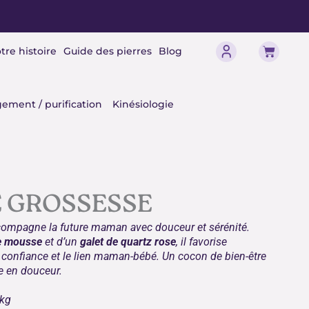
Panier
tre histoire
Guide des pierres
Blog
érisme
ement / purification
Kinésiologie
E GROSSESSE
ompagne la future maman avec douceur et sérénité.
te mousse
et d’un
galet de quartz rose
, il favorise
 confiance et le lien maman-bébé. Un cocon de bien-être
se en douceur.
9kg