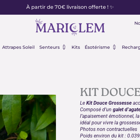
À partir de 70€ livraison offerte ! ✨
No
éraux
Ouvrir Senteurs
Ouvrir Ésot
Attrapes Soleil
Senteurs
Kits
Ésotérisme
Recharg
KIT DOUC
Le
Kit Douce Grossesse
acc
Composé d’un
galet d’aga
l’apaisement émotionnel, la
idéal pour vivre la grosses
Photos non contractuelles
Poids environ du kit : 0.03