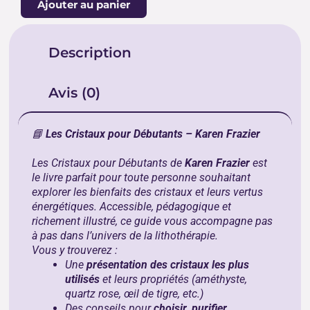
Ajouter au panier
LES
CRISTAUX
POUR
Description
DÉBUTANTS
Avis (0)
📘
Les Cristaux pour Débutants – Karen Frazier
Les Cristaux pour Débutants
de
Karen Frazier
est
le livre parfait pour toute personne souhaitant
explorer les bienfaits des cristaux et leurs vertus
énergétiques. Accessible, pédagogique et
richement illustré, ce guide vous accompagne pas
à pas dans l’univers de la lithothérapie.
Vous y trouverez :
Une
présentation des cristaux les plus
utilisés
et leurs propriétés (améthyste,
quartz rose, œil de tigre, etc.)
Des conseils pour
choisir, purifier,