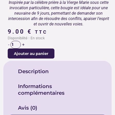
Inspirée par la célèbre prière à la Vierge Marie sous cette
invocation particulière, cette bougie est idéale pour une
neuvaine de 9 jours, permettant de demander son
intercession afin de résoudre des conflits, apaiser l’esprit
et ouvrir de nouvelles voies.
9.00
€
TTC
quantité
Disponibilité :
En stock
de
+
-
NEUVAINE
Ajouter au panier
MARIE
QUI
DÉFAIT
Description
LES
NOEUDS
Informations
complémentaires
Avis (0)