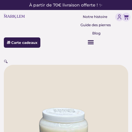
contenu
Aller
À partir de 70€ livraison offerte ! ✨
principal
au
Pan
contenu
Notre histoire
Guide des pierres
Blog
🎁 Carte cadeaux
🔍