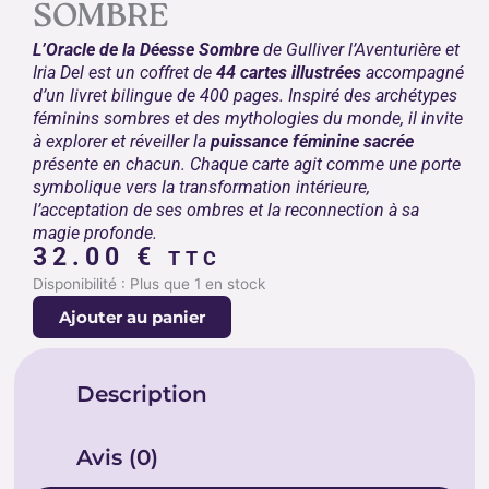
SOMBRE
L’Oracle de la Déesse Sombre
de Gulliver l’Aventurière et
Iria Del est un coffret de
44 cartes illustrées
accompagné
d’un livret bilingue de 400 pages. Inspiré des archétypes
féminins sombres et des mythologies du monde, il invite
à explorer et réveiller la
puissance féminine sacrée
présente en chacun. Chaque carte agit comme une porte
symbolique vers la transformation intérieure,
l’acceptation de ses ombres et la reconnection à sa
magie profonde.
32.00
€
TTC
quantité
Disponibilité :
Plus que 1 en stock
de
Ajouter au panier
ORACLE
DE
LA
Description
DÉESSE
SOMBRE
Avis (0)