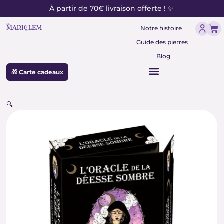
contenu
Aller
À partir de 70€ livraison offerte ! ✨
principal
au
Pan
contenu
Notre histoire
Guide des pierres
Blog
🎁 Carte cadeaux
🔍