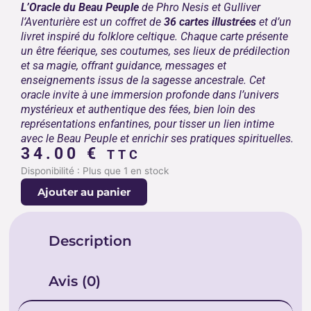
L’Oracle du Beau Peuple
de Phro Nesis et Gulliver
l’Aventurière est un coffret de
36 cartes illustrées
et d’un
livret inspiré du folklore celtique. Chaque carte présente
un être féerique, ses coutumes, ses lieux de prédilection
et sa magie, offrant guidance, messages et
enseignements issus de la sagesse ancestrale. Cet
oracle invite à une immersion profonde dans l’univers
mystérieux et authentique des fées, bien loin des
représentations enfantines, pour tisser un lien intime
avec le Beau Peuple et enrichir ses pratiques spirituelles.
34.00
€
TTC
quantité
Disponibilité :
Plus que 1 en stock
de
Ajouter au panier
ORACLE
DU
BEAU
Description
PEUPLE
Avis (0)