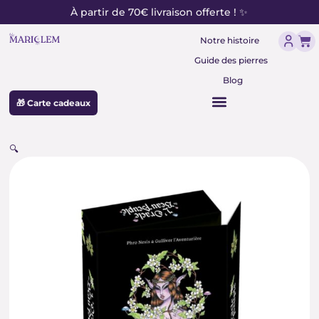
contenu
Aller
À partir de 70€ livraison offerte ! ✨
principal
au
Pan
contenu
Notre histoire
Guide des pierres
Blog
🎁 Carte cadeaux
🔍