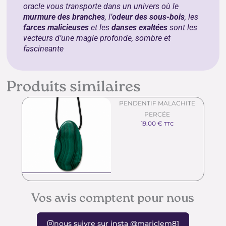
oracle vous transporte dans un univers où le
murmure des branches
, l’
odeur des sous-bois
, les
farces malicieuses
et les
danses exaltées
sont les
vecteurs d’une magie profonde, sombre et
fascineante
Produits similaires
PENDENTIF MALACHITE
PERCÉE
19.00
€
TTC
Vos avis comptent pour nous
nous suivre sur insta @mariclem81