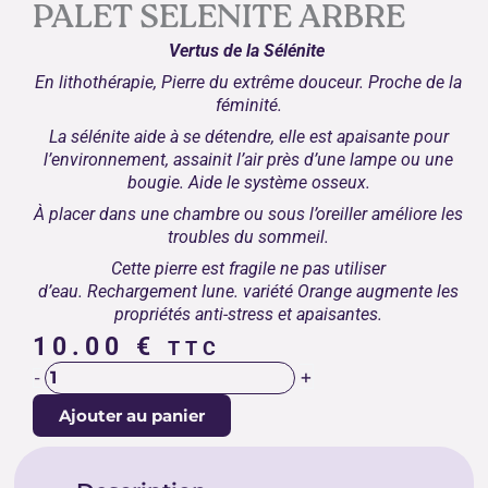
PALET SELENITE ARBRE
Vertus de la Sélénite
En lithothérapie, Pierre du extrême douceur. Proche de la
féminité.
La sélénite aide à se détendre, elle est apaisante pour
l’environnement, assainit l’air près d’une lampe ou une
bougie. Aide le système osseux.
À placer dans une chambre ou sous l’oreiller améliore les
troubles du sommeil.
Cette pierre est fragile ne pas utiliser
d’eau. Rechargement lune. variété Orange augmente les
propriétés anti-stress et apaisantes.
10.00
€
TTC
quantité
+
-
de
Ajouter au panier
PALET
SELENITE
ARBRE