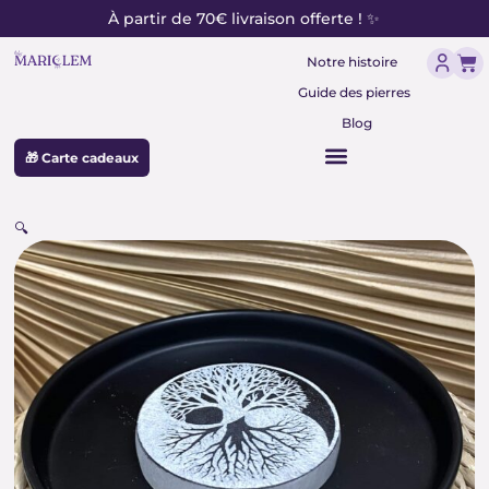
contenu
Aller
À partir de 70€ livraison offerte ! ✨
principal
au
Pan
contenu
Notre histoire
Guide des pierres
Blog
🎁 Carte cadeaux
🔍