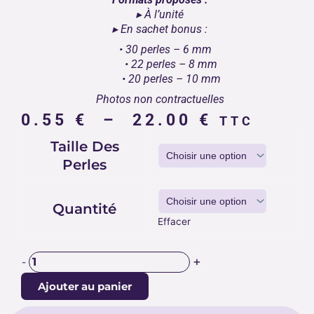
▸ À l’unité
▸ En sachet bonus :
• 30 perles – 6 mm
• 22 perles – 8 mm
• 20 perles – 10 mm
Photos non contractuelles
Plage
0.55
€
–
22.00
€
TTC
de
quantité
Taille Des
prix :
de
Perles
0.55 €
PERLES
GRENAT
à
22.00 €
Quantité
Effacer
+
-
Ajouter au panier