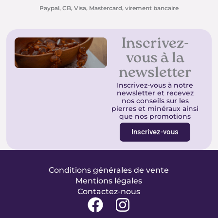
Paypal, CB, Visa, Mastercard, virement bancaire
Inscrivez-
vous à la
newsletter
Inscrivez-vous à notre
newsletter et recevez
nos conseils sur les
pierres et minéraux ainsi
que nos promotions
Inscrivez-vous
Conditions générales de vente
Mentions légales
Contactez-nous
F
I