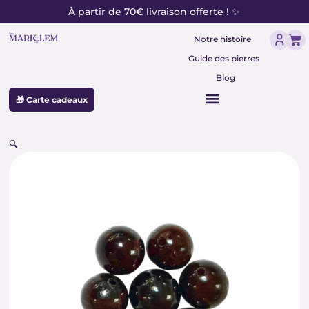
contenu
Aller
À partir de 70€ livraison offerte ! ✨
principal
au
Pan
contenu
Notre histoire
Guide des pierres
Blog
🎁 Carte cadeaux
🔍