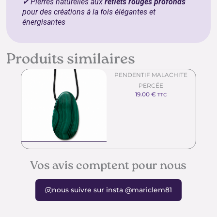
✔ Pierres naturelles aux
reflets rouges profonds
pour des créations à la fois élégantes et
énergisantes
Produits similaires
PENDENTIF MALACHITE
PERCÉE
19.00
€
TTC
Vos avis comptent pour nous
nous suivre sur insta @mariclem81