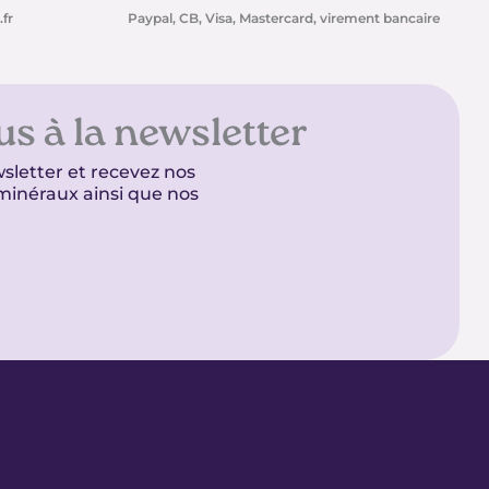
fr
Paypal, CB, Visa, Mastercard, virement bancaire
us à la newsletter
sletter et recevez nos
t minéraux ainsi que nos