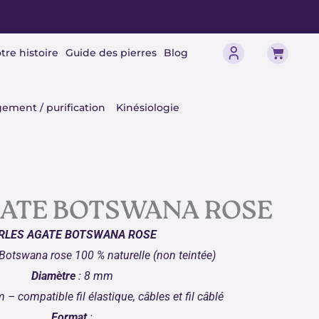
Panier
tre histoire
Guide des pierres
Blog
érisme
ement / purification
Kinésiologie
GATE BOTSWANA ROSE
RLES AGATE BOTSWANA ROSE
 Botswana rose
100 % naturelle (non teintée)
Diamètre
: 8 mm
 – compatible fil élastique, câbles et fil câblé
Format
: