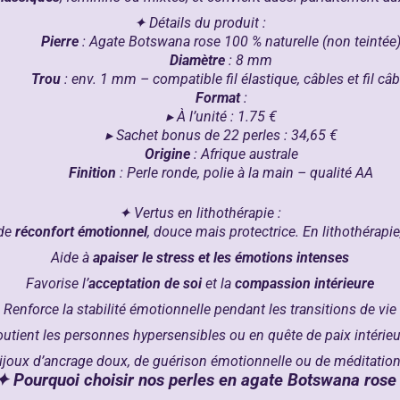
✦ Détails du produit :
Pierre
:
Agate Botswana rose
100 % naturelle (non teintée
Diamètre
: 8 mm
Trou
: env. 1 mm – compatible fil élastique, câbles et fil câb
Format
:
▸ À l’unité : 1.75 €
▸ Sachet bonus de 22 perles : 34,65 €
Origine
: Afrique australe
Finition
: Perle ronde, polie à la main – qualité AA
✦ Vertus en lithothérapie :
 de
réconfort émotionnel
, douce mais protectrice. En lithothérapie,
Aide à
apaiser le stress et les émotions intenses
Favorise l’
acceptation de soi
et la
compassion intérieure
Renforce la stabilité émotionnelle pendant les transitions de vie
utient les personnes hypersensibles ou en quête de paix intérieu
 bijoux d’ancrage doux, de guérison émotionnelle ou de méditation
✦ Pourquoi choisir nos perles en agate Botswana rose 