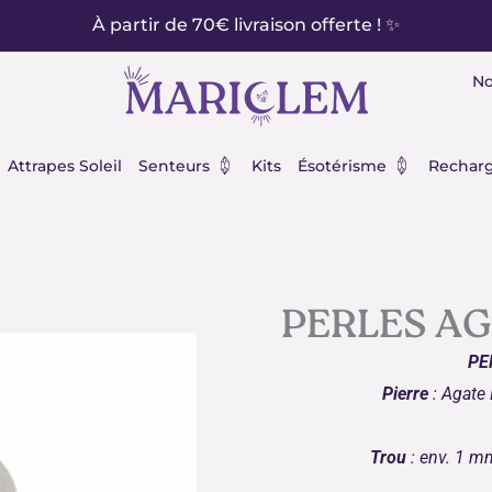
À partir de 70€ livraison offerte ! ✨
No
éraux
Ouvrir Senteurs
Ouvrir Ésot
Attrapes Soleil
Senteurs
Kits
Ésotérisme
Recharg
PERLES A
PE
Pierre
:
Agate
Trou
: env. 1 mm