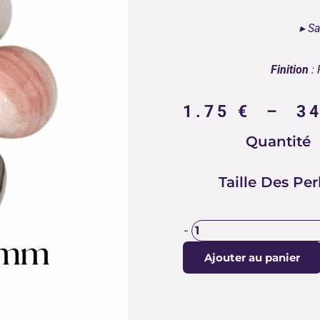
▸ Sa
Finition
: 
1.75
€
–
3
quantité
Quantité
de
PERLES
AGATE
Taille Des Per
BOTSWANA
ROSE
-
Ajouter au panier