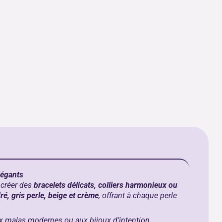
légants
r créer des
bracelets délicats, colliers harmonieux ou
é, gris perle, beige et crème
, offrant à chaque perle
ux malas modernes ou aux bijoux d’intention.