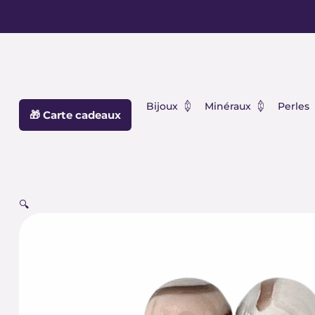
Aller
principal
au
contenu
Ouvrir Bijoux
Ouvrir Min
Bijoux
Minéraux
Perles
🎁 Carte cadeaux
🔍