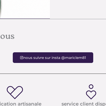
nous
nous suivre sur insta @mariclem81
ication artisanale
service client dis