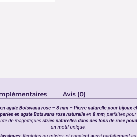
omplémentaires
Avis (0)
 en agate Botswana rose – 8 mm – Pierre naturelle pour bijoux é
perles en agate Botswana rose naturelle
en
8 mm
, parfaites pou
ésente de magnifiques
stries naturelles dans des tons de rose poudr
un motif unique.
classiques
, féminins ou mixtes, et convient aussi parfaitement a