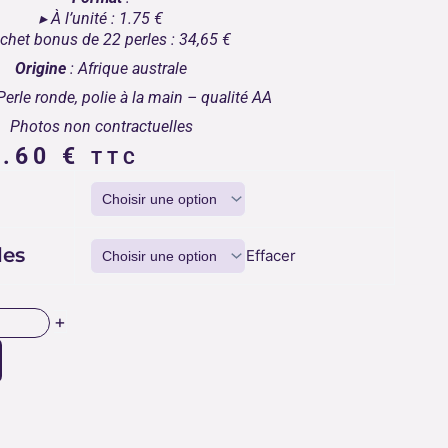
▸ À l’unité : 1.75 €
chet bonus de 22 perles : 34,65 €
Origine
: Afrique australe
Perle ronde, polie à la main – qualité AA
Photos non contractuelles
Plage
4.60
€
TTC
de
prix :
1.75 €
à
les
Effacer
34.60 €
+