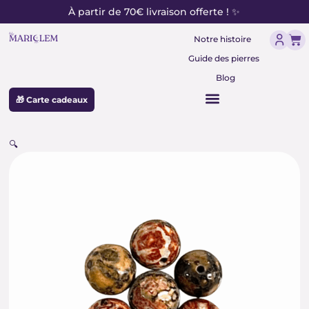
contenu
Aller
À partir de 70€ livraison offerte ! ✨
principal
au
Pan
contenu
Notre histoire
Guide des pierres
Blog
🎁 Carte cadeaux
🔍