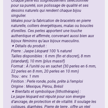
Chaque perle est soigneusement sélectionnée
pour sa pureté, son polissage de qualité et ses
dessins naturels qui rendent chaque bijou
singulier.
Idéales pour la fabrication de bracelets en pierre
naturelle, colliers énergétiques, malas ou boucles
d’oreilles. Ces perles apportent une touche
authentique et affirmée, convenant aussi bien aux
bijoux féminins qu’aux bijoux masculins.
✦ Détails du produit :
Pierre : Jaspe Léopard 100 % naturel
Tailles disponibles : 6 mm (fin et discret), 8 mm
(standard), 10 mm (plus massif)
Format : À l’unité ou en sachet (30 perles en 6 mm,
22 perles en 8 mm, 20 perles en 10 mm)
Trou : env. 1 mm
Finition : Perle ronde, polie, prête à l’emploi
Origine : Mexique, Pérou, Brésil
✦ Bienfaits et symbolique (lithothérapie) :
Le jaspe léopard est réputé pour son énergie
d’ancrage, de protection et de vitalité. Il soulage les
coliques, diarrhées. Pierre de terre , offre un réel