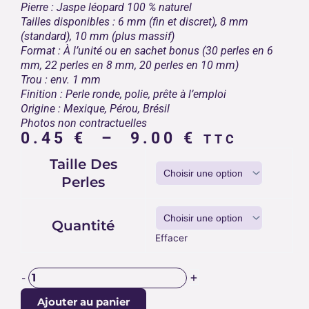
Pierre : Jaspe léopard 100 % naturel
Tailles disponibles : 6 mm (fin et discret), 8 mm
(standard), 10 mm (plus massif)
Format : À l’unité ou en sachet bonus (30 perles en 6
mm, 22 perles en 8 mm, 20 perles en 10 mm)
Trou : env. 1 mm
Finition : Perle ronde, polie, prête à l’emploi
Origine : Mexique, Pérou, Brésil
Photos non contractuelles
Plage
0.45
€
–
9.00
€
TTC
de
quantité
Taille Des
prix :
de
Perles
0.45 €
PERLES
JASPE
à
LÉOPARD
9.00 €
Quantité
Effacer
+
-
Ajouter au panier