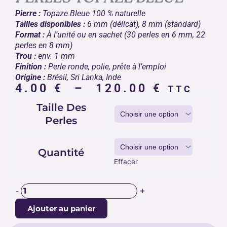
Pierre :
Topaze Bleue 100 % naturelle
Tailles disponibles :
6 mm (délicat), 8 mm (standard)
Format :
À l’unité ou en sachet (30 perles en 6 mm, 22
perles en 8 mm)
Trou :
env. 1 mm
Finition :
Perle ronde, polie, prête à l’emploi
Origine :
Brésil, Sri Lanka, Inde
Plage
4.00
€
–
120.00
€
TTC
de
quantité
Taille Des
prix :
de
Perles
4.00 €
PERLES
TOPAZE
à
BLEUE
120.00 
Quantité
Effacer
+
-
Ajouter au panier