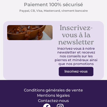
Paiement 100% sécurisé
Paypal, CB, Visa, Mastercard, virement bancaire
Inscrivez-
vous à la
newsletter
Inscrivez-vous à notre
newsletter et recevez
nos conseils sur les
pierres et minéraux ainsi
que nos promotions
Inscrivez-vous
Conditions générales de vente
Mentions légales
Contactez-nous
F
I