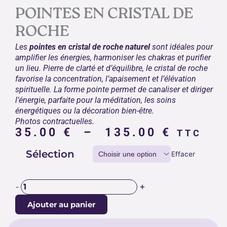
POINTES EN CRISTAL DE
ROCHE
Les
pointes en cristal de roche naturel
sont idéales pour
amplifier les énergies, harmoniser les chakras et purifier
un lieu. Pierre de clarté et d’équilibre, le cristal de roche
favorise la concentration, l’apaisement et l’élévation
spirituelle. La forme pointe permet de canaliser et diriger
l’énergie, parfaite pour la méditation, les soins
énergétiques ou la décoration bien-être.
Photos contractuelles.
Plage
35.00
€
–
135.00
€
TTC
de
quantité
Sélection
prix :
Effacer
de
35.00 
POINTES
EN
à
+
-
CRISTAL
135.00
DE
Ajouter au panier
ROCHE