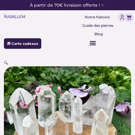
contenu
Aller
À partir de 70€ livraison offerte ! ✨
principal
au
Pan
contenu
Notre histoire
Guide des pierres
Blog
🎁 Carte cadeaux
🔍