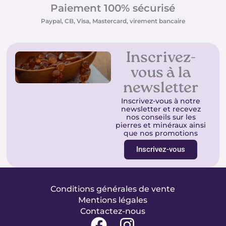
Paiement 100% sécurisé
Paypal, CB, Visa, Mastercard, virement bancaire
Inscrivez-
vous à la
newsletter
Inscrivez-vous à notre
newsletter et recevez
nos conseils sur les
pierres et minéraux ainsi
que nos promotions
Inscrivez-vous
Conditions générales de vente
Mentions légales
Contactez-nous
F
I