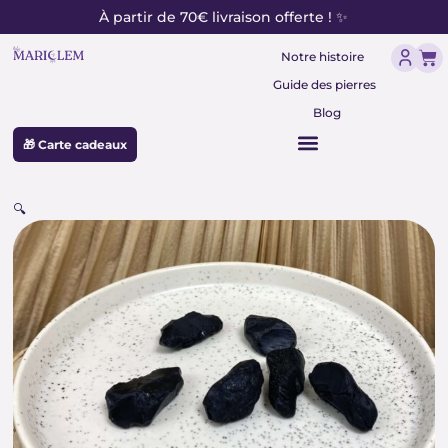
contenu
Aller
À partir de 70€ livraison offerte ! ✨
principal
au
Pan
contenu
Notre histoire
Guide des pierres
Blog
🎁 Carte cadeaux
🔍