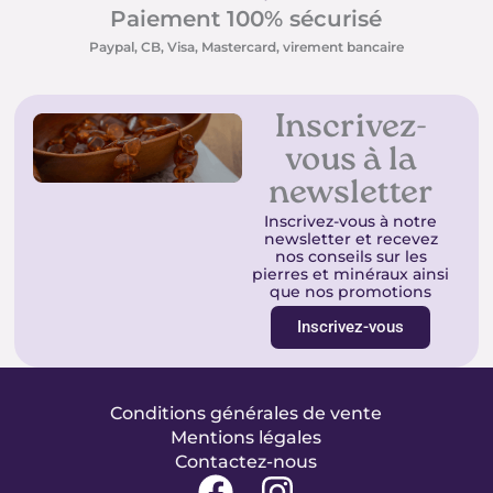
Paiement 100% sécurisé
Paypal, CB, Visa, Mastercard, virement bancaire
Inscrivez-
vous à la
newsletter
Inscrivez-vous à notre
newsletter et recevez
nos conseils sur les
pierres et minéraux ainsi
que nos promotions
Inscrivez-vous
Conditions générales de vente
Mentions légales
Contactez-nous
F
I