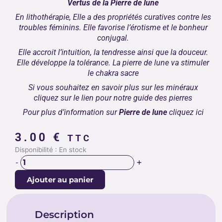
Vertus de la Pierre de lune
En lithothérapie, Elle a des propriétés curatives contre les
troubles féminins. Elle favorise l’érotisme et le bonheur
conjugal.
Elle accroit l’intuition, la tendresse ainsi que la douceur.
Elle développe la tolérance. La pierre de lune va stimuler
le
chakra sacre
Si vous souhaitez en savoir plus sur les minéraux
cliquez sur le lien pour notre
guide des pierres
Pour plus d’information sur
Pierre de lune
cliquez
ici
3.00
€
TTC
quantité
Disponibilité :
En stock
de
+
-
PIERRE
Ajouter au panier
DE
LUNE
Description