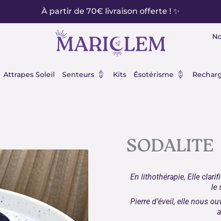
À partir de 70€ livraison offerte ! ✨
No
éraux
Ouvrir Senteurs
Ouvrir Ésot
Attrapes Soleil
Senteurs
Kits
Ésotérisme
Recharg
SODALITE
En lithothérapie, Elle clari
le 
Pierre d’éveil, elle nous ou
a