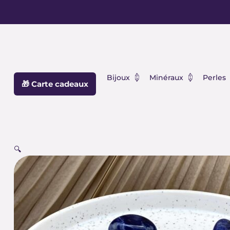
Aller
principal
au
contenu
Ouvrir Bijoux
Ouvrir Min
Bijoux
Minéraux
Perles
🎁 Carte cadeaux
🔍