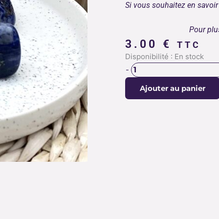
Si vous souhaitez en savoir 
Pour plu
3.00
€
TTC
quantité
Disponibilité :
En stock
de
-
SODALITE
Ajouter au panier