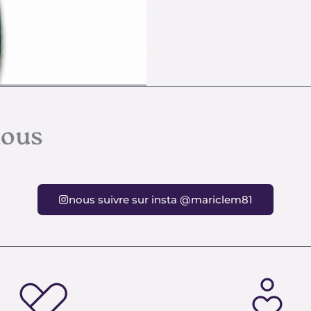
nous
nous suivre sur insta @mariclem81